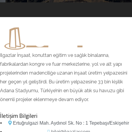
Emko Sanayi Sitesi 3. Proje
Recep Bey Cami İnşaatı
TEİ B1200 Yeni İmalat Binası
Sakarya İl Emniyet Müdürlüğü
Akdeniz Modern
Emko İş Merkezi 2. Kısım
DEVAM EDEN PROJELER
DEVAM EDEN PROJELER
DEVAM EDEN PROJELER
DEVAM EDEN PROJELER
DEVAM EDEN PROJELER
DEVAM EDEN PROJELER
DEVAM EDEN PROJELER
Ilgazlar İnşaat, konuttan eğitim ve sağlık binalarına,
fabrikalardan kongre ve fuar merkezlerine, yol ve alt yapı
projelerinden madenciliğe uzanan inşaat üretim yelpazesini
her geçen yıl geliştirdi. Bu üretim yelpazesine 33 bin kişilik
Adana Stadyumu, Türkiye’nin en büyük atık su havuzu gibi
önemli projeler eklenmeye devam ediyor.
İletişim Bilgileri
Ertuğrulgazi Mah. Aydınol Sk. No : 1 Tepebaşı/Eskişehir
bilgi@ilgazlar.com